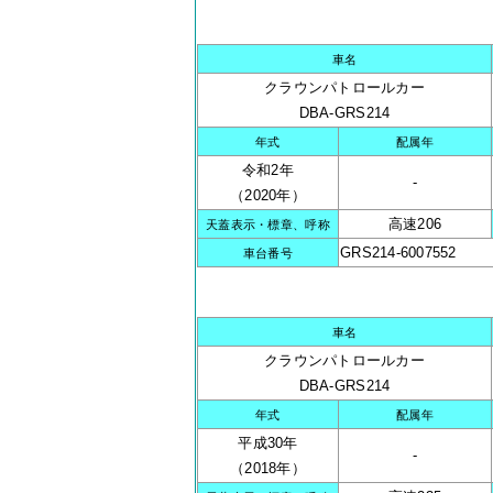
車名
クラウンパトロールカー
DBA-GRS214
年式
配属年
令和2年
-
（2020年）
高速206
天蓋表示・標章、呼称
GRS214-6007552
車台番号
車名
クラウンパトロールカー
DBA-GRS214
年式
配属年
平成30年
-
（2018年）