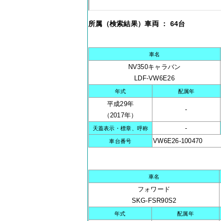
所属（検索結果）車両 ： 64台
車名
NV350キャラバン
LDF-VW6E26
年式
配属年
平成29年
-
（2017年）
-
天蓋表示・標章、呼称
VW6E26-100470
車台番号
車名
フォワード
SKG-FSR90S2
年式
配属年