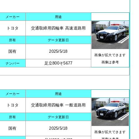
メーカー
用途
トヨタ
交通取締用四輪車 高速道路用
所有
データ更新日
国有
2025/5/18
画像が拡大できます
画像は参考
足立800そ5677
ナンバー
メーカー
用途
トヨタ
交通取締用四輪車 一般道路用
所有
データ更新日
国有
2025/5/18
画像が拡大できます