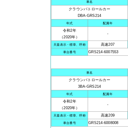
車名
クラウンパトロールカー
DBA-GRS214
年式
配属年
令和2年
-
（2020年）
高速207
天蓋表示・標章、呼称
GRS214-6007553
車台番号
車名
クラウンパトロールカー
3BA-GRS214
年式
配属年
令和2年
-
（2020年）
高速209
天蓋表示・標章、呼称
GRS214-6008008
車台番号