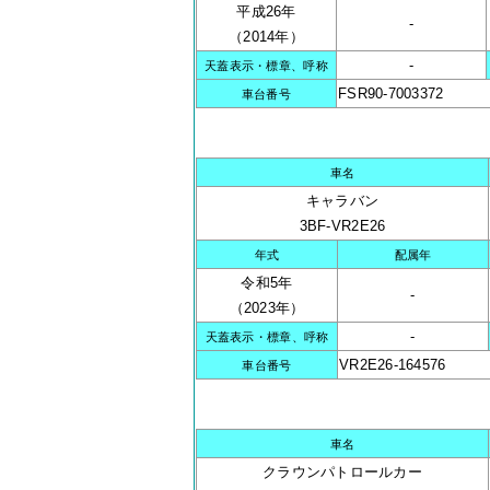
平成26年
-
（2014年）
-
天蓋表示・標章、呼称
FSR90-7003372
車台番号
車名
キャラバン
3BF-VR2E26
年式
配属年
令和5年
-
（2023年）
-
天蓋表示・標章、呼称
VR2E26-164576
車台番号
車名
クラウンパトロールカー