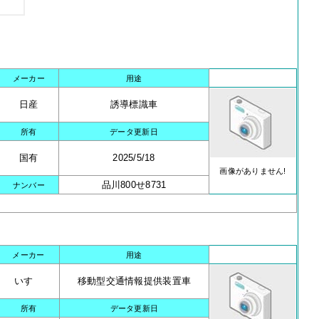
メーカー
用途
日産
誘導標識車
所有
データ更新日
国有
2025/5/18
画像がありません!
品川800せ8731
ナンバー
メーカー
用途
いすゞ
移動型交通情報提供装置車
所有
データ更新日