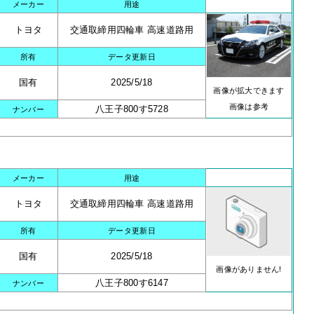
メーカー
用途
トヨタ
交通取締用四輪車 高速道路用
所有
データ更新日
国有
2025/5/18
画像が拡大できます
画像は参考
八王子800す5728
ナンバー
メーカー
用途
トヨタ
交通取締用四輪車 高速道路用
所有
データ更新日
国有
2025/5/18
画像がありません!
八王子800す6147
ナンバー