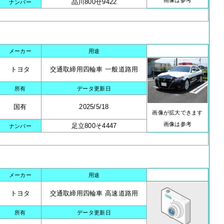
画像は参考
品川800せ9422
ナンバー
メーカー
用途
トヨタ
交通取締用四輪車 一般道路用
所有
データ更新日
国有
2025/5/18
画像が拡大できます
画像は参考
足立800そ4447
ナンバー
メーカー
用途
トヨタ
交通取締用四輪車 高速道路用
所有
データ更新日