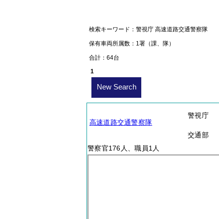
検索キーワード：警視庁 高速道路交通警察隊
保有車両所属数：1署（課、隊）
合計：64台
1
New Search
警視庁
高速道路交通警察隊
交通部
警察官176人、職員1人