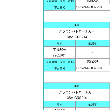
高速235
天蓋表示・標章、呼称
GRS214-6007218
車台番号
車名
クラウンパトロールカー
DBA-GRS214
年式
配属年
平成30年
-
（2018年）
高速225
天蓋表示・標章、呼称
GRS214-6007219
車台番号
車名
クラウンパトロールカー
3BA-GRS214
年式
配属年