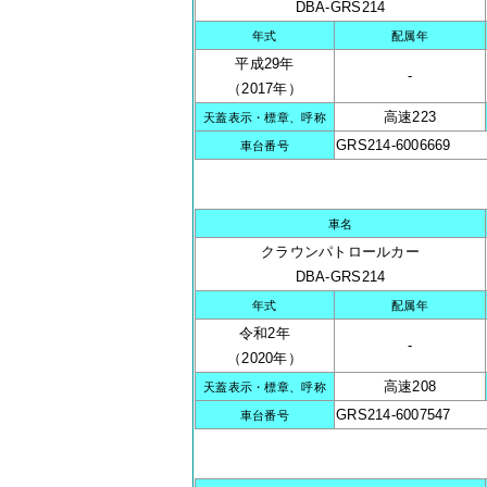
DBA-GRS214
年式
配属年
平成29年
-
（2017年）
高速223
天蓋表示・標章、呼称
GRS214-6006669
車台番号
車名
クラウンパトロールカー
DBA-GRS214
年式
配属年
令和2年
-
（2020年）
高速208
天蓋表示・標章、呼称
GRS214-6007547
車台番号