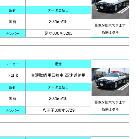
所有
データ更新日
国有
2025/5/18
画像が拡大できます
画像は参考
足立800そ3203
ナンバー
メーカー
用途
トヨタ
交通取締用四輪車 高速道路用
所有
データ更新日
国有
2025/5/18
画像が拡大できます
画像は参考
八王子800す5729
ナンバー