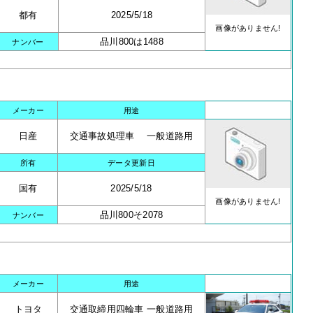
都有
2025/5/18
画像がありません!
品川800は1488
ナンバー
メーカー
用途
日産
交通事故処理車 一般道路用
所有
データ更新日
国有
2025/5/18
画像がありません!
品川800そ2078
ナンバー
メーカー
用途
トヨタ
交通取締用四輪車 一般道路用