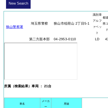
New Search
識別章
都
アルフ
埼玉県警察
狭山市稲荷山 2丁目5-1
県
狭山警察署
ァベッ
ト
第二方面本部
04-2953-0110
LD
4
所属（検索結果）車両 ： 21台
メーカ
車名
用途
ー