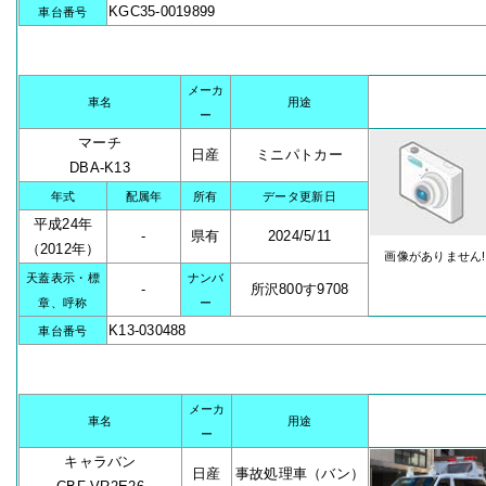
KGC35-0019899
車台番号
メーカ
車名
用途
ー
マーチ
日産
ミニパトカー
DBA-K13
年式
配属年
所有
データ更新日
平成24年
-
県有
2024/5/11
（2012年）
画像がありません!
天蓋表示・標
ナンバ
-
所沢800す9708
章、呼称
ー
K13-030488
車台番号
メーカ
車名
用途
ー
キャラバン
日産
事故処理車（バン）