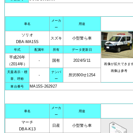
メーカ
車名
用途
ー
ソリオ
スズキ
小型警ら車
DBA-MA15S
年式
配属年
所有
データ更新日
平成26年
-
国有
2024/5/11
（2014年）
画像が拡大できま
画像は参考
天蓋表示・標
ナンバ
-
所沢800せ1254
章、呼称
ー
MA15S-262927
車台番号
メーカ
車名
用途
ー
マーチ
日産
小型警ら車
DBA-K13