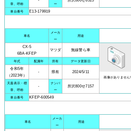
-
所沢800せ6525
章、呼称
ー
E13-179919
車台番号
メーカ
車名
用途
ー
CX-5
マツダ
無線警ら車
6BA-KFEP
年式
配属年
所有
データ更新日
令和5年
-
県有
2024/5/11
（2023年）
画像がありません!
天蓋表示・標
ナンバ
-
所沢800せ7157
章、呼称
ー
KFEP-600549
車台番号
メーカ
車名
用途
ー