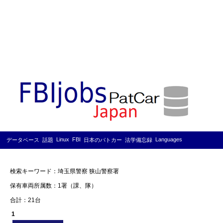
Linux
FBI
Languages
データベース
話題
日本のパトカー
法学備忘録
検索キーワード：埼玉県警察 狭山警察署
保有車両所属数：1署（課、隊）
合計：21台
1