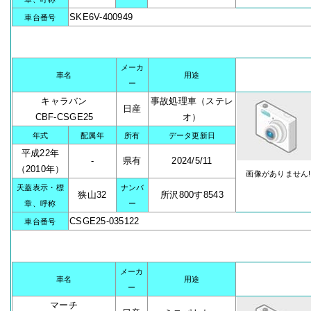
SKE6V-400949
車台番号
メーカ
車名
用途
ー
キャラバン
事故処理車（ステレ
日産
CBF-CSGE25
オ）
年式
配属年
所有
データ更新日
平成22年
-
県有
2024/5/11
（2010年）
画像がありません!
天蓋表示・標
ナンバ
狭山32
所沢800す8543
章、呼称
ー
CSGE25-035122
車台番号
メーカ
車名
用途
ー
マーチ