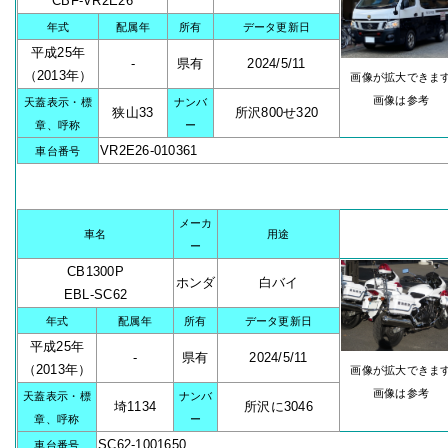
CBF-VR2E26
年式
配属年
所有
データ更新日
平成25年
-
県有
2024/5/11
（2013年）
画像が拡大できま
画像は参考
天蓋表示・標
ナンバ
狭山33
所沢800せ320
章、呼称
ー
VR2E26-010361
車台番号
メーカ
車名
用途
ー
CB1300P
ホンダ
白バイ
EBL-SC62
年式
配属年
所有
データ更新日
平成25年
-
県有
2024/5/11
（2013年）
画像が拡大できま
画像は参考
天蓋表示・標
ナンバ
埼1134
所沢に3046
章、呼称
ー
SC62-1001650
車台番号