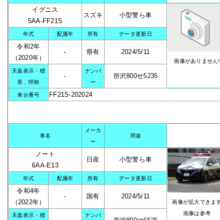
イグニス
スズキ
小型警ら車
5AA-FF21S
年式
配属年
所有
データ更新日
令和2年
-
県有
2024/5/11
（2020年）
画像がありません!
天蓋表示・標
ナンバ
-
所沢800せ5235
章、呼称
ー
FF21S-202024
車台番号
メーカ
車名
用途
ー
ノート
日産
小型警ら車
6AA-E13
年式
配属年
所有
データ更新日
令和4年
-
国有
2024/5/11
（2022年）
画像が拡大できま
画像は参考
天蓋表示・標
ナンバ