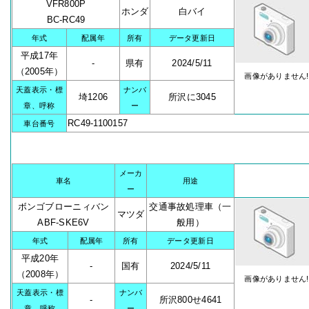
VFR800P
ホンダ
白バイ
BC-RC49
年式
配属年
所有
データ更新日
平成17年
-
県有
2024/5/11
（2005年）
画像がありません!
天蓋表示・標
ナンバ
埼1206
所沢に3045
章、呼称
ー
RC49-1100157
車台番号
メーカ
車名
用途
ー
ボンゴブローニィバン
交通事故処理車（一
マツダ
ABF-SKE6V
般用）
年式
配属年
所有
データ更新日
平成20年
-
国有
2024/5/11
（2008年）
画像がありません!
天蓋表示・標
ナンバ
-
所沢800せ4641
章、呼称
ー