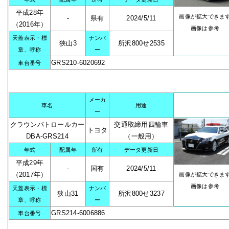
平成28年
画像が拡大できま
-
県有
2024/5/11
（2016年）
画像は参考
天蓋表示・標
ナンバ
狭山3
所沢800せ2535
章、呼称
ー
GRS210-6020692
車台番号
メーカ
車名
用途
ー
クラウンパトロールカー
交通取締用四輪車
トヨタ
DBA-GRS214
（一般用）
年式
配属年
所有
データ更新日
平成29年
-
国有
2024/5/11
（2017年）
画像が拡大できま
画像は参考
天蓋表示・標
ナンバ
狭山31
所沢800せ3237
章、呼称
ー
GRS214-6006886
車台番号