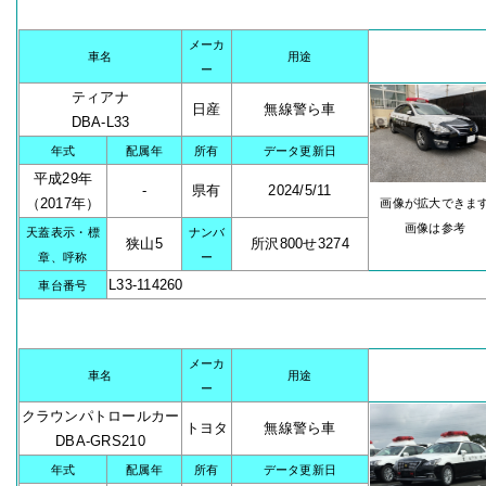
メーカ
車名
用途
ー
ティアナ
日産
無線警ら車
DBA-L33
年式
配属年
所有
データ更新日
平成29年
-
県有
2024/5/11
（2017年）
画像が拡大できま
画像は参考
天蓋表示・標
ナンバ
狭山5
所沢800せ3274
章、呼称
ー
L33-114260
車台番号
メーカ
車名
用途
ー
クラウンパトロールカー
トヨタ
無線警ら車
DBA-GRS210
年式
配属年
所有
データ更新日