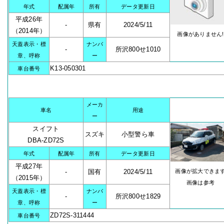
年式
配属年
所有
データ更新日
平成26年
-
県有
2024/5/11
（2014年）
画像がありません!
天蓋表示・標
ナンバ
-
所沢800せ1010
章、呼称
ー
K13-050301
車台番号
メーカ
車名
用途
ー
スイフト
スズキ
小型警ら車
DBA-ZD72S
年式
配属年
所有
データ更新日
平成27年
-
国有
2024/5/11
画像が拡大できま
（2015年）
画像は参考
天蓋表示・標
ナンバ
-
所沢800せ1829
章、呼称
ー
ZD72S-311444
車台番号