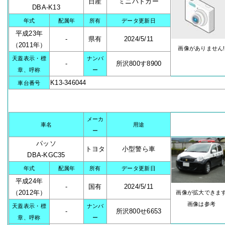
日産
ミニパトカー
DBA-K13
年式
配属年
所有
データ更新日
平成23年
-
県有
2024/5/11
（2011年）
画像がありません!
天蓋表示・標
ナンバ
-
所沢800す8900
章、呼称
ー
K13-346044
車台番号
メーカ
車名
用途
ー
パッソ
トヨタ
小型警ら車
DBA-KGC35
年式
配属年
所有
データ更新日
平成24年
-
国有
2024/5/11
（2012年）
画像が拡大できま
画像は参考
天蓋表示・標
ナンバ
-
所沢800せ6653
章、呼称
ー