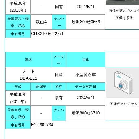
平成30年
-
国有
2024/5/11
（2018年）
画像が拡大できま
画像は参考
天蓋表示・標
ナンバ
狭山4
所沢800せ3666
章、呼称
ー
GRS210-6022771
車台番号
メーカ
車名
用途
ー
ノート
日産
小型警ら車
DBA-E12
年式
配属年
所有
データ更新日
平成30年
-
県有
2024/5/11
（2018年）
画像がありません!
天蓋表示・標
ナンバ
-
所沢800せ3710
章、呼称
ー
E12-602734
車台番号