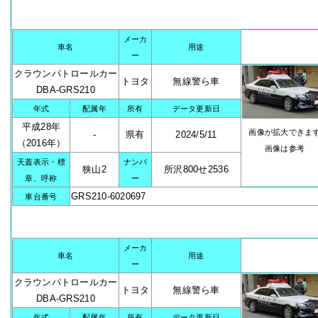
メーカ
車名
用途
ー
クラウンパトロールカー
トヨタ
無線警ら車
DBA-GRS210
年式
配属年
所有
データ更新日
平成28年
画像が拡大できま
-
県有
2024/5/11
（2016年）
画像は参考
天蓋表示・標
ナンバ
狭山2
所沢800せ2536
章、呼称
ー
GRS210-6020697
車台番号
メーカ
車名
用途
ー
クラウンパトロールカー
トヨタ
無線警ら車
DBA-GRS210
年式
配属年
所有
データ更新日