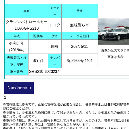
メーカ
車名
用途
ー
クラウンパトロールカー
トヨタ
無線警ら車
DBA-GRS210
年式
配属年
所有
データ更新日
令和元年
-
国有
2024/5/11
（2019年）
画像が拡大できま
画像は参考
天蓋表示・標
ナンバ
狭山1
所沢800せ4401
章、呼称
ー
GRS210-6023237
車台番号
New Search
1
※管轄区域は参考です。正確な管轄区域が必要な場合は、各警察署または各都道府県警
部にご確認ください。
※各情報は、各都道府県条例に基づいて開示されたもの、または、各都道府県の条例集
載されているものです。
※車両の情報は、開示された情報を基にしておりますが、入力のミス、警察本部におけ
書開示作業の行き違い等により実際と異なることがあります。
※画像は、型式から同型・同種車をランダムに表示しており、当該車両とは異なります