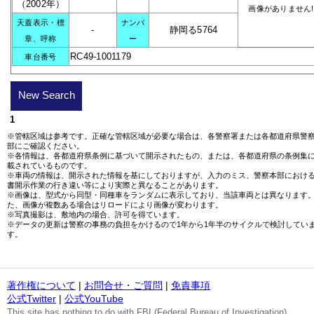
（2002年）
画像がありません!
天蓋表示・標
ナンバ
-
静岡る5764
章、呼称
ー
RC49-1001179
車台番号
New Search
1
※管轄区域は参考です。正確な管轄区域が必要な場合は、各警察署または各都道府県警
部にご確認ください。
※各情報は、各都道府県条例に基づいて開示されたもの、または、各都道府県の条例集
載されているものです。
※車両の情報は、開示された情報を基にしておりますが、入力のミス、警察本部におけ
書開示作業の行き違い等により実際と異なることがあります。
※画像は、型式から同型・同種車をランダムに表示しており、当該車両とは異なります
た、画像が複数ある場合はリロードにより画像が変わります。
※写真撮影は、敷地内の場合、許可を得ています。
※データの更新は警察の事務の負担をかけるので1年から1年半のサイクルで検討してい
す。
著作権について
|
お問合せ・ご質問
|
免責事項
公式Twitter
|
公式YouTube
This site has nothing to do with FBI (Federal Bureau of Investigation).