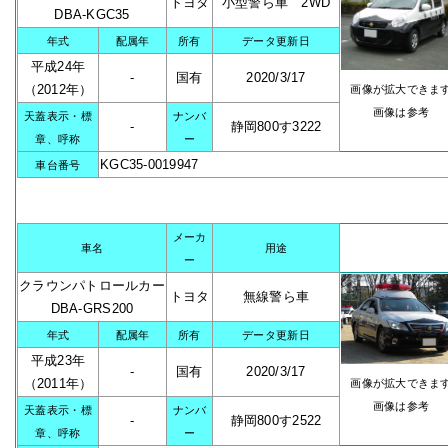
トヨタ
小型警ら車 2WD
DBA-KGC35
年式
配属年
所有
データ更新日
平成24年
-
国有
2020/3/17
（2012年）
画像が拡大できま
画像は参考
天蓋表示・標
ナンバ
-
静岡800す3222
章、呼称
ー
KGC35-0019947
車台番号
メーカ
車名
用途
ー
クラウンパトロールカー
トヨタ
無線警ら車
DBA-GRS200
年式
配属年
所有
データ更新日
平成23年
-
国有
2020/3/17
（2011年）
画像が拡大できま
画像は参考
天蓋表示・標
ナンバ
-
静岡800す2522
章、呼称
ー