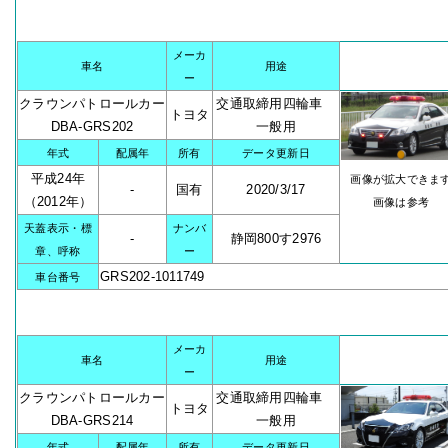
メーカ
車名
用途
ー
クラウンパトロールカー
交通取締用四輪車
トヨタ
DBA-GRS202
一般用
年式
配属年
所有
データ更新日
平成24年
画像が拡大できま
-
国有
2020/3/17
（2012年）
画像は参考
天蓋表示・標
ナンバ
-
静岡800す2976
章、呼称
ー
GRS202-1011749
車台番号
メーカ
車名
用途
ー
クラウンパトロールカー
交通取締用四輪車
トヨタ
DBA-GRS214
一般用
年式
配属年
所有
データ更新日