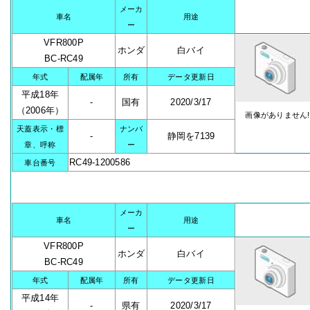
メーカ
車名
用途
ー
VFR800P
ホンダ
白バイ
BC-RC49
年式
配属年
所有
データ更新日
平成18年
-
国有
2020/3/17
（2006年）
画像がありません!
天蓋表示・標
ナンバ
-
静岡を7139
章、呼称
ー
RC49-1200586
車台番号
メーカ
車名
用途
ー
VFR800P
ホンダ
白バイ
BC-RC49
年式
配属年
所有
データ更新日
平成14年
-
県有
2020/3/17