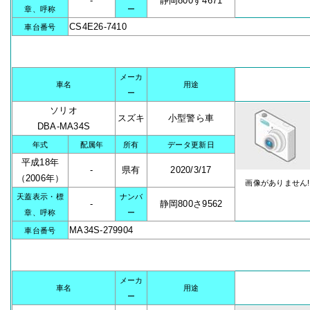
-
静岡800す4671
章、呼称
ー
CS4E26-7410
車台番号
メーカ
車名
用途
ー
ソリオ
スズキ
小型警ら車
DBA-MA34S
年式
配属年
所有
データ更新日
平成18年
-
県有
2020/3/17
（2006年）
画像がありません!
天蓋表示・標
ナンバ
-
静岡800さ9562
章、呼称
ー
MA34S-279904
車台番号
メーカ
車名
用途
ー