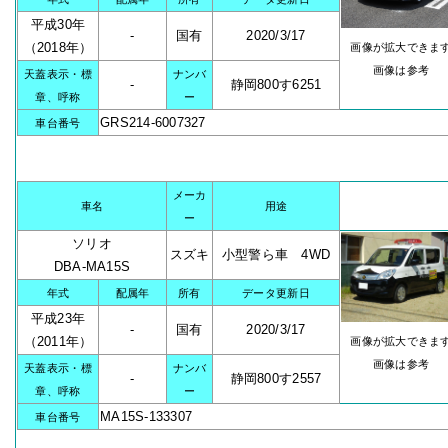
平成30年
-
国有
2020/3/17
（2018年）
画像が拡大できま
画像は参考
天蓋表示・標
ナンバ
-
静岡800す6251
章、呼称
ー
GRS214-6007327
車台番号
メーカ
車名
用途
ー
ソリオ
スズキ
小型警ら車 4WD
DBA-MA15S
年式
配属年
所有
データ更新日
平成23年
-
国有
2020/3/17
（2011年）
画像が拡大できま
画像は参考
天蓋表示・標
ナンバ
-
静岡800す2557
章、呼称
ー
MA15S-133307
車台番号