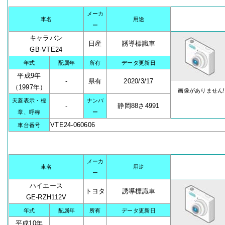
メーカ
車名
用途
ー
キャラバン
日産
誘導標識車
GB-VTE24
年式
配属年
所有
データ更新日
平成9年
-
県有
2020/3/17
（1997年）
画像がありません!
天蓋表示・標
ナンバ
-
静岡88さ4991
章、呼称
ー
VTE24-060606
車台番号
メーカ
車名
用途
ー
ハイエース
トヨタ
誘導標識車
GE-RZH112V
年式
配属年
所有
データ更新日
平成10年