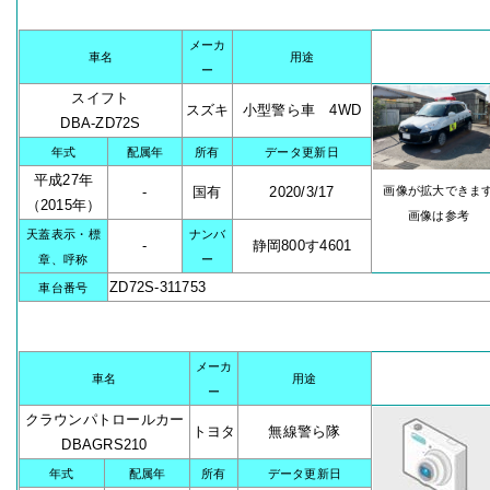
メーカ
車名
用途
ー
スイフト
スズキ
小型警ら車 4WD
DBA-ZD72S
年式
配属年
所有
データ更新日
平成27年
-
国有
2020/3/17
画像が拡大できま
（2015年）
画像は参考
天蓋表示・標
ナンバ
-
静岡800す4601
章、呼称
ー
ZD72S-311753
車台番号
メーカ
車名
用途
ー
クラウンパトロールカー
トヨタ
無線警ら隊
DBAGRS210
年式
配属年
所有
データ更新日