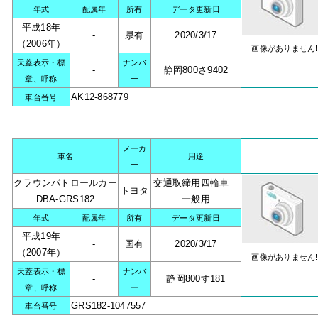
年式
配属年
所有
データ更新日
平成18年
-
県有
2020/3/17
（2006年）
画像がありません!
天蓋表示・標
ナンバ
-
静岡800さ9402
章、呼称
ー
AK12-868779
車台番号
メーカ
車名
用途
ー
クラウンパトロールカー
交通取締用四輪車
トヨタ
DBA-GRS182
一般用
年式
配属年
所有
データ更新日
平成19年
-
国有
2020/3/17
（2007年）
画像がありません!
天蓋表示・標
ナンバ
-
静岡800す181
章、呼称
ー
GRS182-1047557
車台番号