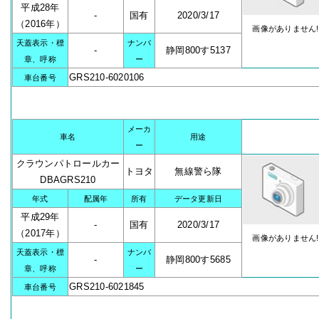
平成28年
-
国有
2020/3/17
（2016年）
画像がありません!
天蓋表示・標
ナンバ
-
静岡800す5137
章、呼称
ー
GRS210-6020106
車台番号
メーカ
車名
用途
ー
クラウンパトロールカー
トヨタ
無線警ら隊
DBAGRS210
年式
配属年
所有
データ更新日
平成29年
-
国有
2020/3/17
（2017年）
画像がありません!
天蓋表示・標
ナンバ
-
静岡800す5685
章、呼称
ー
GRS210-6021845
車台番号