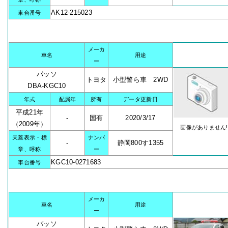
AK12-215023
車台番号
メーカ
車名
用途
ー
パッソ
トヨタ
小型警ら車 2WD
DBA-KGC10
年式
配属年
所有
データ更新日
平成21年
-
国有
2020/3/17
（2009年）
画像がありません!
天蓋表示・標
ナンバ
-
静岡800す1355
章、呼称
ー
KGC10-0271683
車台番号
メーカ
車名
用途
ー
パッソ