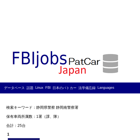
Linux
FBI
Languages
データベース
話題
日本のパトカー
法学備忘録
検索キーワード：静岡県警察 静岡南警察署
保有車両所属数：1署（課、隊）
合計：25台
1