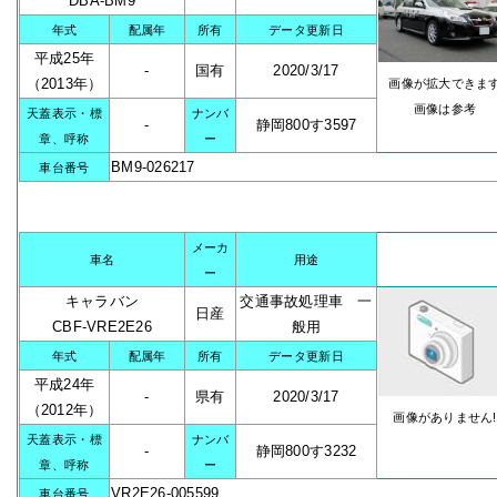
DBA-BM9
年式
配属年
所有
データ更新日
平成25年
-
国有
2020/3/17
（2013年）
画像が拡大できま
画像は参考
天蓋表示・標
ナンバ
-
静岡800す3597
章、呼称
ー
BM9-026217
車台番号
メーカ
車名
用途
ー
キャラバン
交通事故処理車 一
日産
CBF-VRE2E26
般用
年式
配属年
所有
データ更新日
平成24年
-
県有
2020/3/17
（2012年）
画像がありません!
天蓋表示・標
ナンバ
-
静岡800す3232
章、呼称
ー
VR2E26-005599
車台番号