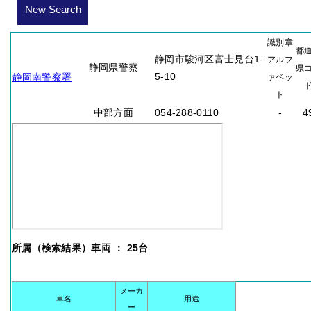
New Search
識別章
都
静岡市駿河区富士見台1-
アルフ
静岡県警察
県
5-10
静岡南警察署
ァベッ
ト
中部方面
054-288-0110
-
4
所属（検索結果）車両 ： 25台
メーカ
車名
用途
ー