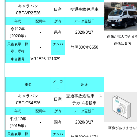
キャラバン
日産
交通事故処理車
CBF-VR2E26
年式
配属年
所有
データ更新日
令和2年
-
県有
2020/3/17
（2020年）
画像が拡大できま
画像は参考
天蓋表示・標
ナンバ
-
静岡800す6650
章、呼称
ー
VR2E26-121029
車台番号
メーカ
車名
用途
ー
キャラバン
交通事故処理車 ス
日産
CBF-CS4E26
テカメ搭載車
年式
配属年
所有
データ更新日
平成27年
-
国有
2020/3/17
（2015年）
画像がありません!
天蓋表示・標
ナンバ