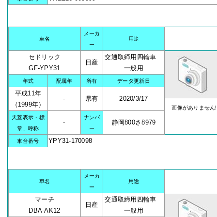
メーカ
車名
用途
ー
セドリック
交通取締用四輪車
日産
GF-YPY31
一般用
年式
配属年
所有
データ更新日
平成11年
-
県有
2020/3/17
（1999年）
画像がありません!
天蓋表示・標
ナンバ
-
静岡800さ8979
章、呼称
ー
YPY31-170098
車台番号
メーカ
車名
用途
ー
マーチ
交通取締用四輪車
日産
DBA-AK12
一般用