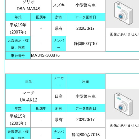
ソリオ
スズキ
小型警ら車
DBA-MA34S
年式
配属年
所有
データ更新日
平成19年
-
県有
2020/3/17
（2007年）
画像がありません!
天蓋表示・標
ナンバ
-
静岡800す87
章、呼称
ー
MA34S-300876
車台番号
メーカ
車名
用途
ー
マーチ
日産
小型警ら車
UA-AK12
年式
配属年
所有
データ更新日
平成15年
-
県有
2020/3/17
（2003年）
画像がありません!
天蓋表示・標
ナンバ
-
静岡800さ7015
章、呼称
ー