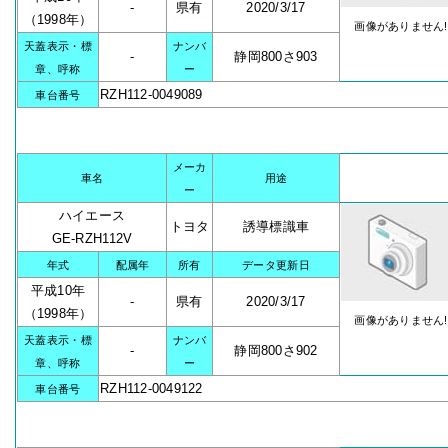
-
県有
2020/3/17
（1998年）
画像がありません!
天蓋表示・標
ナンバ
-
静岡800さ903
章、呼称
ー
RZH112-0049089
車台番号
メーカ
車名
用途
ー
ハイエース
トヨタ
誘導標識車
GE-RZH112V
年式
配属年
所有
データ更新日
平成10年
-
県有
2020/3/17
（1998年）
画像がありません!
天蓋表示・標
ナンバ
-
静岡800さ902
章、呼称
ー
RZH112-0049122
車台番号