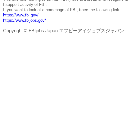
I support activity of FBI.
If you want to look at a homepage of FBI, trace the following link.
https://www.fbi.gov/
https://www.fbijobs.gov/
Copyright © FBIjobs Japan エフビーアイジョブスジャパン