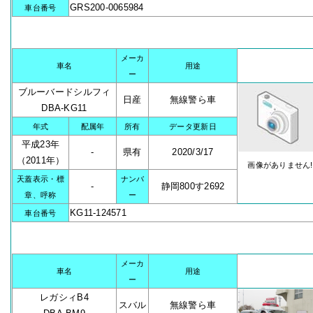
GRS200-0065984
車台番号
メーカ
車名
用途
ー
ブルーバードシルフィ
日産
無線警ら車
DBA-KG11
年式
配属年
所有
データ更新日
平成23年
-
県有
2020/3/17
（2011年）
画像がありません!
天蓋表示・標
ナンバ
-
静岡800す2692
章、呼称
ー
KG11-124571
車台番号
メーカ
車名
用途
ー
レガシィB4
スバル
無線警ら車