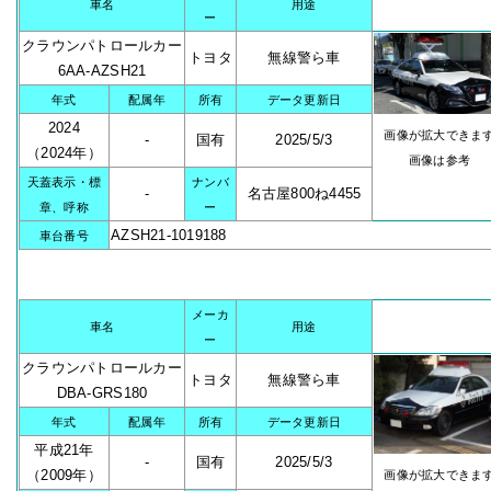
車名
用途
ー
クラウンパトロールカー
トヨタ
無線警ら車
6AA-AZSH21
年式
配属年
所有
データ更新日
2024
画像が拡大できま
-
国有
2025/5/3
（2024年）
画像は参考
天蓋表示・標
ナンバ
-
名古屋800ね4455
章、呼称
ー
AZSH21-1019188
車台番号
メーカ
車名
用途
ー
クラウンパトロールカー
トヨタ
無線警ら車
DBA-GRS180
年式
配属年
所有
データ更新日
平成21年
-
国有
2025/5/3
（2009年）
画像が拡大できま