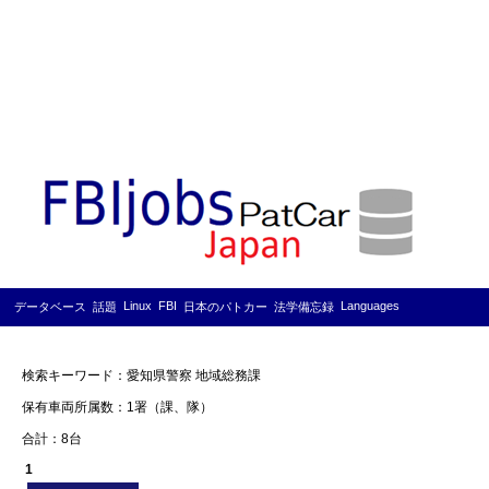
Linux
FBI
Languages
データベース
話題
日本のパトカー
法学備忘録
検索キーワード：愛知県警察 地域総務課
保有車両所属数：1署（課、隊）
合計：8台
1