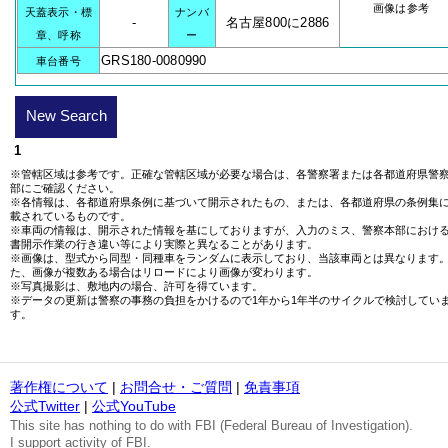
画像は参考
天蓋表示・標
ナンバ
-
名古屋800に2886
章、呼称
ー
GRS180-0080990
車台番号
New Search
1
※管轄区域は参考です。正確な管轄区域が必要な場合は、各警察署または各都道府県警
部にご確認ください。
※各情報は、各都道府県条例に基づいて開示されたもの、または、各都道府県の条例集
載されているものです。
※車両の情報は、開示された情報を基にしておりますが、入力のミス、警察本部におけ
書開示作業の行き違い等により実際と異なることがあります。
※画像は、型式から同型・同種車をランダムに表示しており、当該車両とは異なります
た、画像が複数ある場合はリロードにより画像が変わります。
※写真撮影は、敷地内の場合、許可を得ています。
※データの更新は警察の事務の負担をかけるので1年から1年半のサイクルで検討してい
す。
著作権について
|
お問合せ・ご質問
|
免責事項
公式Twitter
|
公式YouTube
This site has nothing to do with FBI (Federal Bureau of Investigation).
I support activity of FBI.