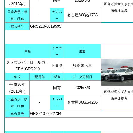
-
国有
2025/5/3
（2016年）
画像が拡大できま
画像は参考
天蓋表示・標
ナンバ
-
名古屋800ぬ1766
章、呼称
ー
GRS210-6019595
車台番号
メーカ
車名
用途
ー
クラウンパトロールカー
トヨタ
無線警ら車
DBA-GRS210
年式
配属年
所有
データ更新日
平成30年
-
国有
2025/5/3
（2018年）
画像が拡大できま
画像は参考
天蓋表示・標
ナンバ
-
名古屋800ぬ4235
章、呼称
ー
GRS210-6022734
車台番号