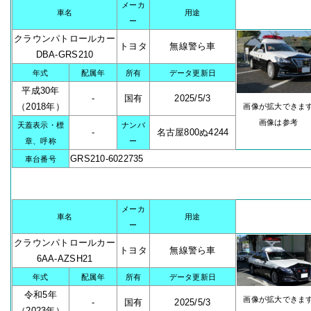
メーカ
車名
用途
ー
クラウンパトロールカー
トヨタ
無線警ら車
DBA-GRS210
年式
配属年
所有
データ更新日
平成30年
-
国有
2025/5/3
（2018年）
画像が拡大できま
画像は参考
天蓋表示・標
ナンバ
-
名古屋800ぬ4244
章、呼称
ー
GRS210-6022735
車台番号
メーカ
車名
用途
ー
クラウンパトロールカー
トヨタ
無線警ら車
6AA-AZSH21
年式
配属年
所有
データ更新日
令和5年
画像が拡大できま
-
国有
2025/5/3
（2023年）