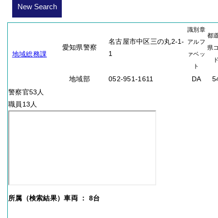
New Search
識別章
都
名古屋市中区三の丸2-1-
アルフ
愛知県警察
県
1
地域総務課
ァベッ
ト
地域部
052-951-1611
DA
5
警察官53人
職員13人
所属（検索結果）車両 ： 8台