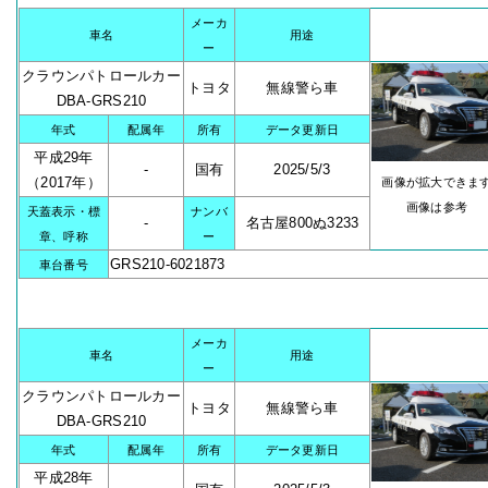
メーカ
車名
用途
ー
クラウンパトロールカー
トヨタ
無線警ら車
DBA-GRS210
年式
配属年
所有
データ更新日
平成29年
-
国有
2025/5/3
（2017年）
画像が拡大できま
画像は参考
天蓋表示・標
ナンバ
-
名古屋800ぬ3233
章、呼称
ー
GRS210-6021873
車台番号
メーカ
車名
用途
ー
クラウンパトロールカー
トヨタ
無線警ら車
DBA-GRS210
年式
配属年
所有
データ更新日
平成28年