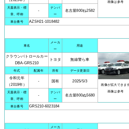
画像は参考
天蓋表示・標
ナンバ
-
名古屋800ね2582
章、呼称
ー
AZSH21-1018482
車台番号
メーカ
車名
用途
ー
クラウンパトロールカー
トヨタ
無線警ら車
DBA-GRS210
年式
配属年
所有
データ更新日
令和元年
-
国有
2025/5/3
（2019年）
画像が拡大できま
画像は参考
天蓋表示・標
ナンバ
-
名古屋800ぬ5680
章、呼称
ー
GRS210-6023184
車台番号
メーカ